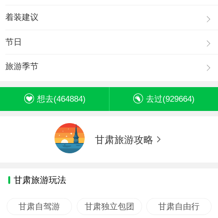
着装建议
节日
旅游季节
想去(
464884
)
去过(
929664
)
甘肃旅游攻略
甘肃旅游玩法
甘肃自驾游
甘肃独立包团
甘肃自由行