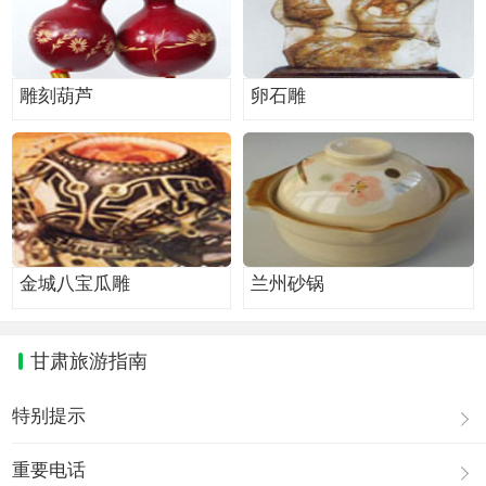
雕刻葫芦
卵石雕
金城八宝瓜雕
兰州砂锅
甘肃旅游指南
特别提示
重要电话