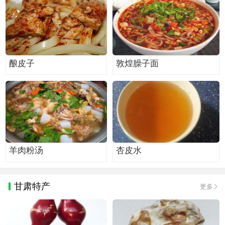
酿皮子
敦煌臊子面
羊肉粉汤
杏皮水
甘肃特产
更多