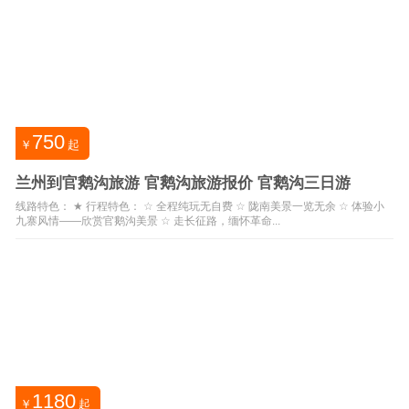
750
￥
起
兰州到官鹅沟旅游 官鹅沟旅游报价 官鹅沟三日游
线路特色： ★ 行程特色： ☆ 全程纯玩无自费 ☆ 陇南美景一览无余 ☆ 体验小
九寨风情——欣赏官鹅沟美景 ☆ 走长征路，缅怀革命...
1180
￥
起