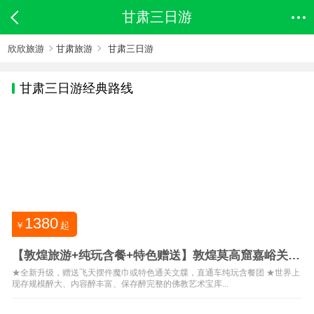
甘肃三日游
欣欣旅游
甘肃旅游
甘肃三日游
甘肃
三日游经典路线
1380
￥
起
【敦煌旅游+纯玩含餐+特色赠送】敦煌莫高窟嘉峪关张
掖3日游
★全新升级，赠送飞天摆件魔巾或特色通关文牒，直通车纯玩含餐团 ★世界上
现存规模醉大、内容醉丰富、保存醉完整的佛教艺术宝库...