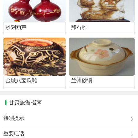
雕刻葫芦
卵石雕
金城八宝瓜雕
兰州砂锅
甘肃旅游指南
特别提示
重要电话