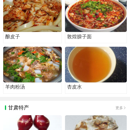
酿皮子
敦煌臊子面
羊肉粉汤
杏皮水
甘肃特产
更多