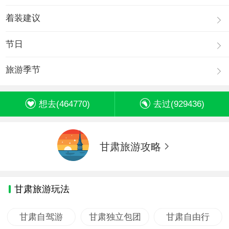
着装建议
节日
旅游季节
想去(
464770
)
去过(
929436
)
甘肃旅游攻略
甘肃旅游玩法
甘肃自驾游
甘肃独立包团
甘肃自由行