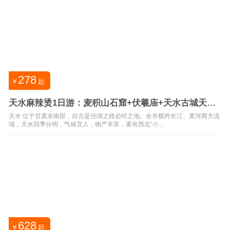
278
￥
起
天水麻辣烫1日游：麦积山石窟+伏羲庙+天水古城天天
发
天水 位于甘肃东南部，自古是丝绸之路必经之地。全市横跨长江、黄河两大流
域，天水四季分明，气候宜人，物产丰富，素有西北“小...
628
￥
起