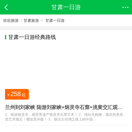
甘肃一日游
欣欣旅游
甘肃旅游
甘肃一日游
甘肃
一日游经典路线
258
￥
起
兰州到刘家峡 陆游刘家峡+炳灵寺石窟+洮黄交汇观景
台纯玩1日
1、陆游炳灵寺，观世界遗产炳灵寺石窟艺术！ 2、纯玩无购物，观自然美景，
赏艺术瑰宝！赠送意外险！ 3、探访古丝绸之路上的中国...