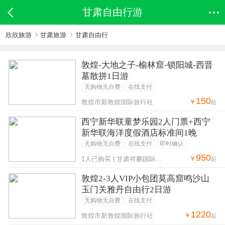
甘肃自由行游
欣欣旅游
甘肃旅游
甘肃自由行
敦煌-大地之子-榆林窟-锁阳城-西晋
墓散拼1日游
无购物无自费
在线支付
150
￥
敦煌市新敦煌国际旅行社
起
西宁新华联童梦乐园2人门票+西宁
新华联海洋度假酒店标准间1晚
无购物无自费
在线支付
即时确认
950
￥
1人已购买 | 甘肃祥鹏国际旅行社有限公司
起
敦煌2-3人VIP小包团莫高窟鸣沙山
玉门关雅丹自由行2日游
无购物无自费
在线支付
1220
￥
敦煌市新敦煌国际旅行社
起