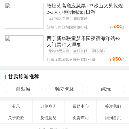
敦煌莫高窟应急票+鸣沙山又见敦煌
2-3人小包团纯玩1日游
无购物无自费
在线支付
538
￥
敦煌市新敦煌国际旅行社
起
西宁新华联童梦乐园夜宿海洋馆+2
人门票+2人早餐
无购物无自费
在线支付
即时确认
950
￥
甘肃祥鹏国际旅行社有限公司
起
甘肃旅游推荐
自驾游
独立包团
纯玩
登录
订单查询
帮助中心
关注我们
关于欣欣
反馈意见
免责声明
回到首页