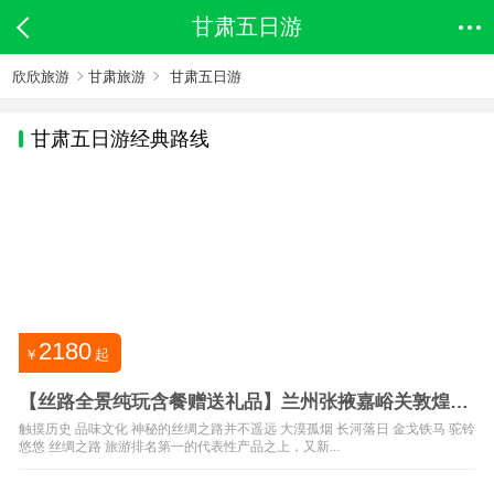
甘肃五日游
欣欣旅游
甘肃旅游
甘肃五日游
甘肃
五日游经典路线
2180
￥
起
【丝路全景纯玩含餐赠送礼品】兰州张掖嘉峪关敦煌雅
丹纯玩5日游
触摸历史 品味文化 神秘的丝绸之路并不遥远 大漠孤烟 长河落日 金戈铁马 驼铃
悠悠 丝绸之路 旅游排名第一的代表性产品之上，又新...