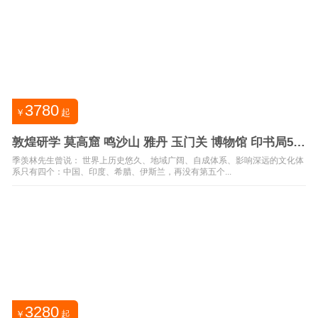
3780
￥
起
敦煌研学 莫高窟 鸣沙山 雅丹 玉门关 博物馆 印书局5日
游
季羡林先生曾说： 世界上历史悠久、地域广阔、自成体系、影响深远的文化体
系只有四个：中国、印度、希腊、伊斯兰，再没有第五个...
3280
￥
起